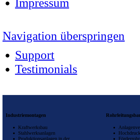
Impressum
Navigation überspringen
Support
Testimonials
Industrie­montagen
Rohr­leitungs­ba
Kraftwerksbau
Anlagenve
Stahlwerksanlagen
Hochdruck
Produktionsanlagen in der
Förderrohr